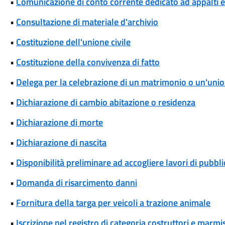
•
Comunicazione di conto corrente dedicato ad appalti
•
Consultazione di materiale d'archivio
•
Costituzione dell'unione civile
•
Costituzione della convivenza di fatto
•
Delega per la celebrazione di un matrimonio o un'union
•
Dichiarazione di cambio abitazione o residenza
•
Dichiarazione di morte
•
Dichiarazione di nascita
•
Disponibilità preliminare ad accogliere lavori di pubblic
•
Domanda di risarcimento danni
•
Fornitura della targa per veicoli a trazione animale
•
Iscrizione nel registro di categoria costruttori e marmis