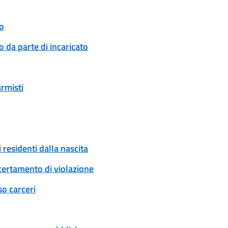
o
 da parte di incaricato
armisti
 residenti dalla nascita
certamento di violazione
so carceri