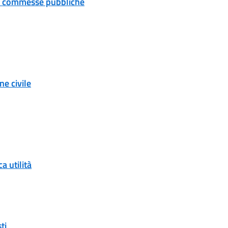
 e commesse pubbliche
e civile
a utilità
ti