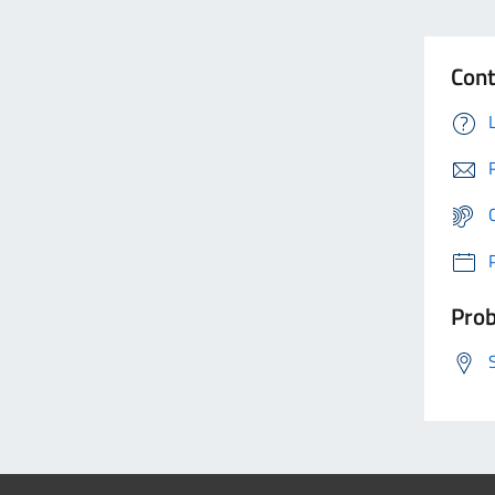
Cont
Prob