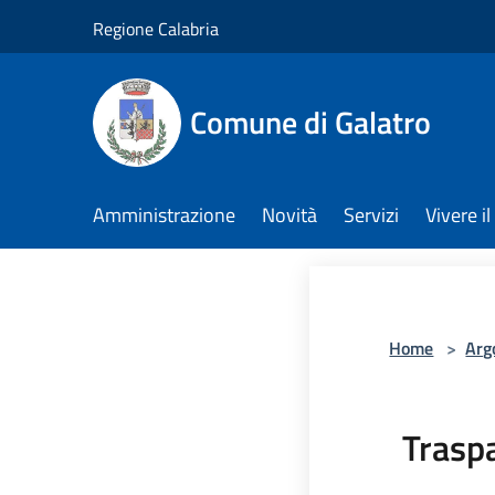
Salta al contenuto principale
Regione Calabria
Comune di Galatro
Amministrazione
Novità
Servizi
Vivere 
Home
>
Arg
Trasp