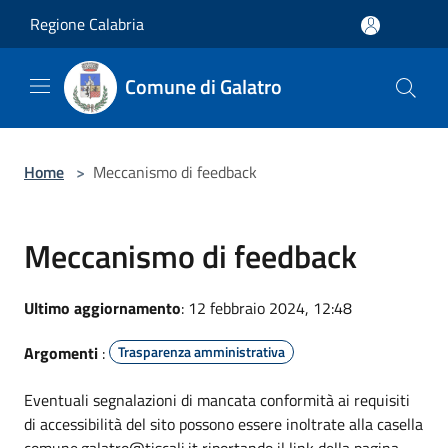
Salta al contenuto principale
Regione Calabria
Comune di Galatro
Home
>
Meccanismo di feedback
Meccanismo di feedback
Ultimo aggiornamento
: 12 febbraio 2024, 12:48
Argomenti
:
Trasparenza amministrativa
Eventuali segnalazioni di mancata conformità ai requisiti
di accessibilità del sito possono essere inoltrate alla casella
comune.galatro@tiscali.it riportando il link della pagina