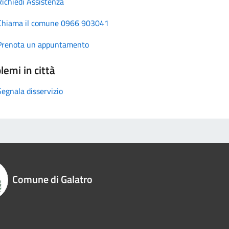
Richiedi Assistenza
Chiama il comune 0966 903041
Prenota un appuntamento
lemi in città
Segnala disservizio
Comune di Galatro