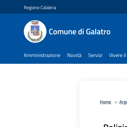
Salta al contenuto principale
Regione Calabria
Comune di Galatro
Amministrazione
Novità
Servizi
Vivere 
Home
>
Arg