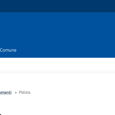
il Comune
omenti
>
Polizia