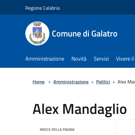
Salta al contenuto principale
Regione Calabria
Comune di Galatro
Amministrazione
Novità
Servizi
Vivere 
Home
>
Amministrazione
>
Politici
>
Alex Ma
Alex Mandaglio
INDICE DELLA PAGINA