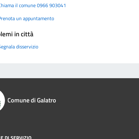
Chiama il comune 0966 903041
Prenota un appuntamento
lemi in città
Segnala disservizio
Comune di Galatro
E DI SERVIZIO