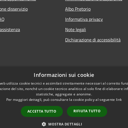
one disservizio
Albo Pretorio
FAQ
Informativa privacy
 assistenza
Note legali
Dichiarazione di accessibilità
Informazioni sui cookie
web utilizza cookie tecnici e assimilati strettamente necessari al corretto fu
azione del sito, nonché un cookie tecnico analitico al solo fine di elaborare i
statistiche, aggregate e anonime.
Per maggiori dettagli, può consultare la cookie policy al seguente
link
RIFIUTA TUTTO
ACCETTA TUTTO
l sito
Copyright © 2026 • Comune d
MOSTRA DETTAGLI