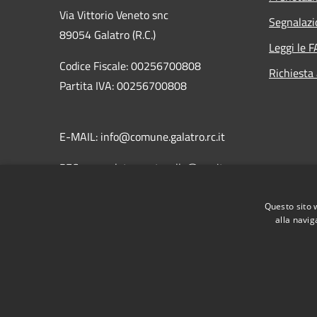
Via Vittorio Veneto snc
Segnalazi
89054 Galatro (R.C.)
Leggi le 
Codice Fiscale: 00256700808
Richiesta
Partita IVA: 00256700808
E-MAIL: info@comune.galatro.rc.it
PEC: comgalatro.protocollo@pec.it
Centralino Unico: 0966 903041
Questo sito 
Fax: 0966 903149
alla navig
RSS
Accessibilità
Privacy
Cookie
Mappa de