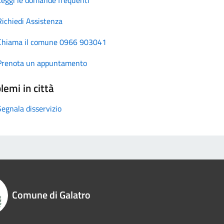
Richiedi Assistenza
Chiama il comune 0966 903041
Prenota un appuntamento
lemi in città
Segnala disservizio
Comune di Galatro