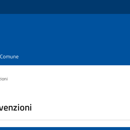
il Comune
zioni
vvenzioni