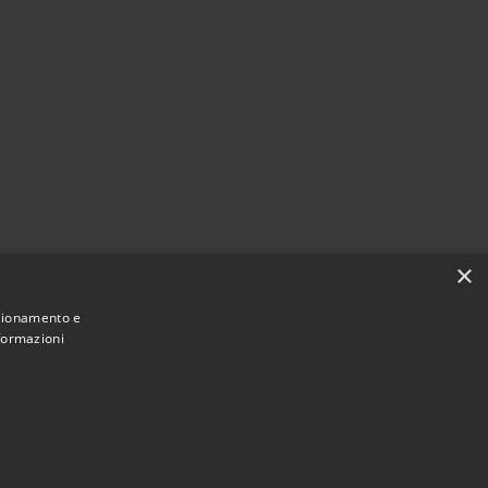
×
nzionamento e
nformazioni
Municipium
Accesso redazione
i Galatro • Powered by
•