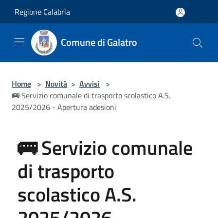
Salta al contenuto principale
Regione Calabria
Comune di Galatro
Home
>
Novità
>
Avvisi
>
🚌 Servizio comunale di trasporto scolastico A.S.
2025/2026 - Apertura adesioni
🚌 Servizio comunale
di trasporto
scolastico A.S.
2025/2026 -