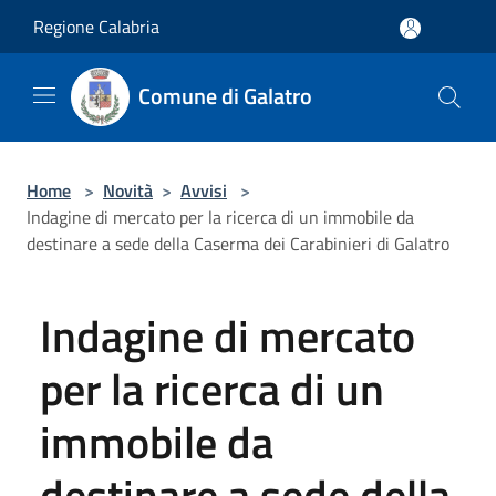
Salta al contenuto principale
Regione Calabria
Comune di Galatro
Home
>
Novità
>
Avvisi
>
Indagine di mercato per la ricerca di un immobile da
destinare a sede della Caserma dei Carabinieri di Galatro
Indagine di mercato
per la ricerca di un
immobile da
destinare a sede della