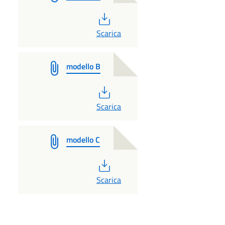
PDF
Scarica
modello B
PDF
Scarica
modello C
PDF
Scarica