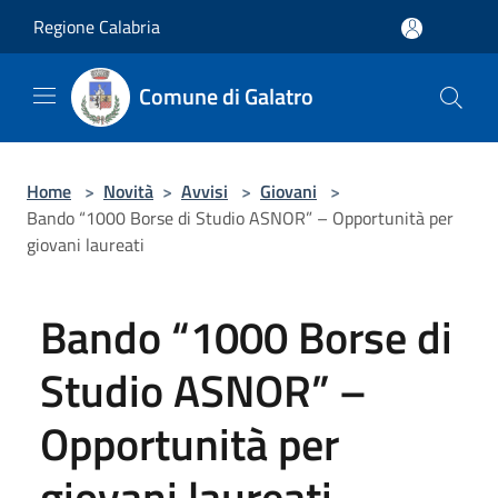
Salta al contenuto principale
Regione Calabria
Comune di Galatro
Home
>
Novità
>
Avvisi
>
Giovani
>
Bando “1000 Borse di Studio ASNOR” – Opportunità per
giovani laureati
Bando “1000 Borse di
Studio ASNOR” –
Opportunità per
giovani laureati